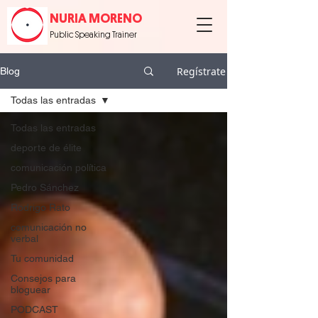
NURIA MORENO
Public Speaking Trainer
Regístrate
Blog
Todas las entradas
Todas las entradas
deporte de élite
comunicación política
Pedro Sánchez
Rodrigo Rato
comunicación no
verbal
Tu comunidad
Consejos para
bloguear
PODCAST