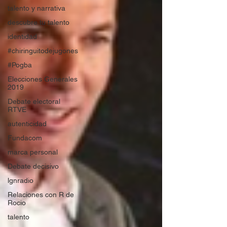
talento y narrativa
descubre tu talento
identidad
#chiringuitodejugones
#Pogba
Elecciones Generales
2019
Debate electoral
RTVE
autenticidad
Fundacom
marca personal
Debate decisivo
lgnradio
Relaciones con R de
Rocio
talento