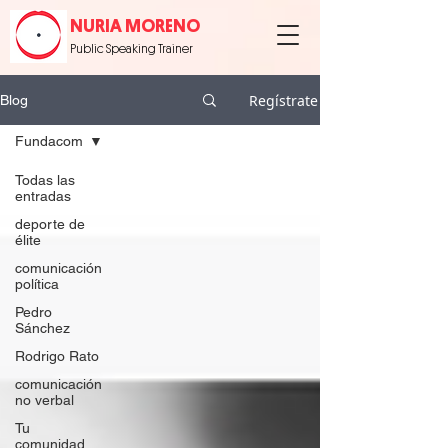
NURIA MORENO
Public Speaking Trainer
Regístrate
Blog
Fundacom
Todas las
entradas
deporte de
élite
comunicación
política
Pedro
Sánchez
Rodrigo Rato
comunicación
no verbal
Tu
comunidad