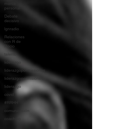
marca
personal
Debate
decisivo
lgnradio
Relaciones
con R de
Rocio
talento
liderazgo
liderazgopormissiones
liderazgopormisiones
liderazgo
covid
#RRHH
comunicación
coaching