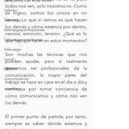
Relaciones con R de Rocio
todos nos ven, solo nosotros no. Como 
talento
es lógico, somos los únicos en no 
vernos. Lo que sí vemos es qué hacen 
liderazgo
los demás y cómo estamos por dentro, 
liderazgopormissiones
nervios, emoción, tensión. ¿Qué es lo 
liderazgopormisiones
que hay que hacer en estos momentos? 
liderazgo
Son muchas las técnicas que nos 
covid
pueden ayudar, pero si realmente 
queremos ser profesionales de la 
#RRHH
comunicación, la mayor parte del 
comunicación
trabajo se hace en casa en el día a día y 
coaching
comienza por tomar conciencia de 
cómo comunicamos y cómo nos ven 
los demás.
El primer punto de partida, por tanto, 
siempre es saber dónde estamos y 