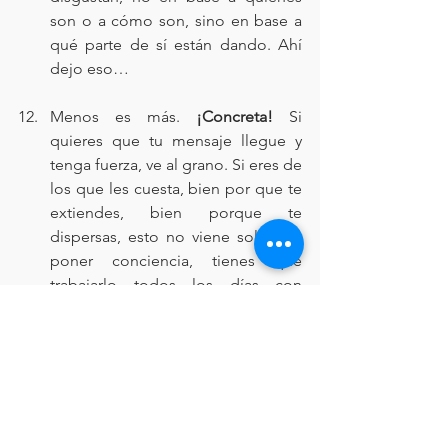
son o a cómo son, sino en base a 
qué parte de sí están dando. Ahí 
dejo eso…
Menos es más. 
¡Concreta! 
Si 
quieres que tu mensaje llegue y 
tenga fuerza, ve al grano. Si eres de 
los que les cuesta, bien por que te 
extiendes, bien porque te 
dispersas, esto no viene solo con 
poner conciencia, tienes que 
trabajarlo todos los días con 
diferentes técnicas. Eso sí, te 
cambiará no solo la comunicación, 
sino la vida entera. Ya lo sabes, 
comunicamos como somos, como 
es lógico, no es posible de otra 
manera.