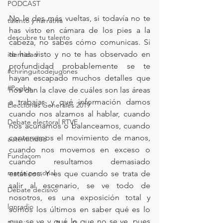
PODCAST
No le des más vueltas, si todavía no te 
talento y narrativa
has visto en cámara de los pies a la 
descubre tu talento
cabeza, no sabes cómo comunicas. Si 
te has visto y no te has observado en 
identidad
profundidad probablemente se te 
#chiringuitodejugones
hayan escapado muchos detalles que 
#Pogba
nos dan la clave de cuáles son las áreas 
a trabajar, y qué información damos 
Elecciones Generales 2019
cuando nos alzamos al hablar, cuando 
Debate electoral RTVE
nos acunamos o balanceamos, cuando 
contenemos el movimiento de manos, 
autenticidad
cuando nos movemos en exceso o 
Fundacom
cuando resultamos demasiado 
marca personal
estáticos. Y es que cuando se trata de 
salir al escenario, se ve todo de 
Debate decisivo
nosotros, es una exposición total y 
lgnradio
somos los últimos en saber qué es lo 
que se ve y qué lo que no se ve, pues 