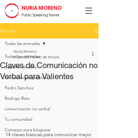
NURIA MORENO
Public Speaking Trainer
Entrada
Todas las entradas
Nuria Moreno
Todas las entradas
19 jun 2017
5 min de lectura
Claves de Comunicación no
deporte de élite
Verbal para Valientes
comunicación política
Pedro Sánchez
Rodrigo Rato
comunicación no verbal
Tu comunidad
Consejos para bloguear
14 claves básicas para comunicar mejor 